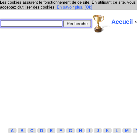
Les cookies assurent le fonctionnement de ce site. En utilisant ce site, vous
acceptez d'utiliser des cookies.
En savoir plus
.
[Ok]
Accueil
›
A
B
C
D
E
F
G
H
I
J
K
L
M