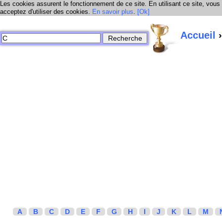
Les cookies assurent le fonctionnement de ce site. En utilisant ce site, vous
acceptez d'utiliser des cookies.
En savoir plus
.
[Ok]
Accueil
›
A
B
C
D
E
F
G
H
I
J
K
L
M