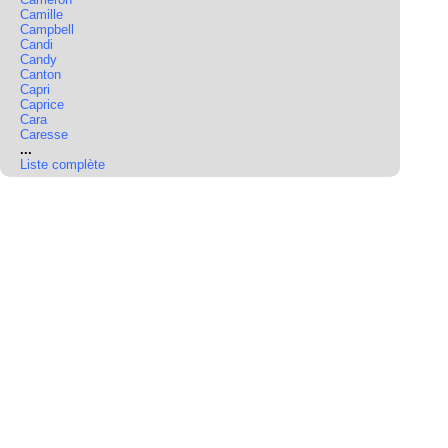
Camille
Campbell
Candi
Candy
Canton
Capri
Caprice
Cara
Caresse
...
Liste complète