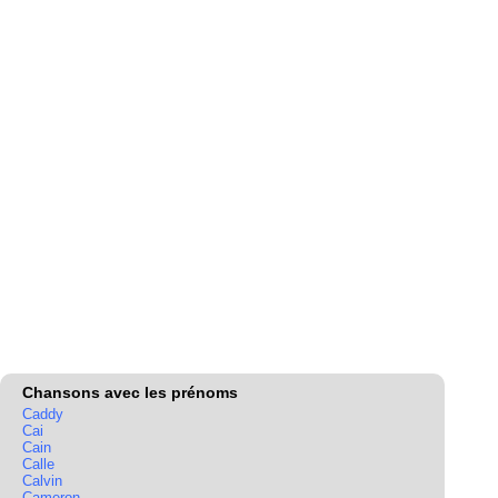
Chansons avec les prénoms
Caddy
Cai
Cain
Calle
Calvin
Cameron