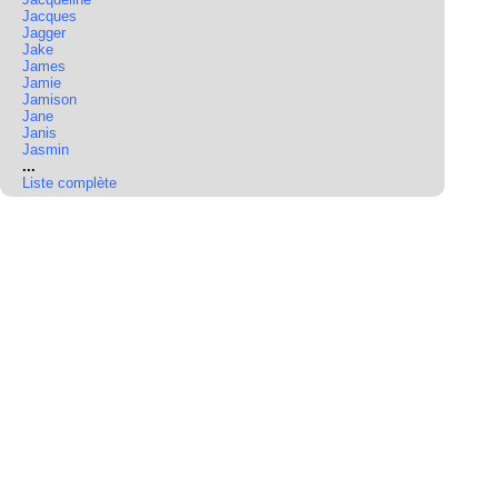
Jacques
Jagger
Jake
James
Jamie
Jamison
Jane
Janis
Jasmin
...
Liste complète