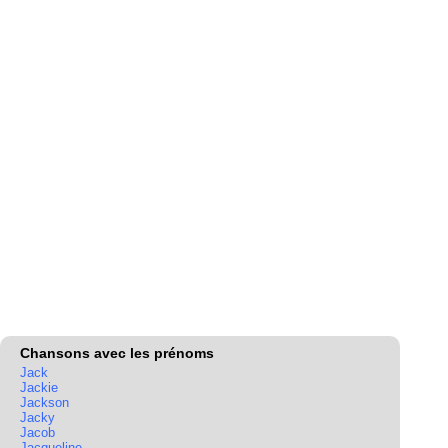
Chansons avec les prénoms
Jack
Jackie
Jackson
Jacky
Jacob
Jacqueline