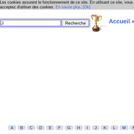
Les cookies assurent le fonctionnement de ce site. En utilisant ce site, vous
acceptez d'utiliser des cookies.
En savoir plus
.
[Ok]
Accueil
›
A
B
C
D
E
F
G
H
I
J
K
L
M