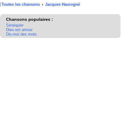
Toutes les chansons
›
Jacques Haurogné
Chansons populaires :
Sénéquier
Dieu est amour
Dis-moi des mots