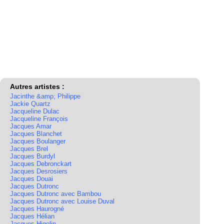
Autres artistes :
Jacinthe &amp; Philippe
Jackie Quartz
Jacqueline Dulac
Jacqueline François
Jacques Amar
Jacques Blanchet
Jacques Boulanger
Jacques Brel
Jacques Burdyl
Jacques Debronckart
Jacques Desrosiers
Jacques Douai
Jacques Dutronc
Jacques Dutronc avec Bambou
Jacques Dutronc avec Louise Duval
Jacques Haurogné
Jacques Hélian
Jacques Higelin