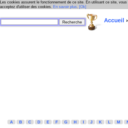
Les cookies assurent le fonctionnement de ce site. En utilisant ce site, vous
acceptez d'utiliser des cookies.
En savoir plus
.
[Ok]
Accueil
›
A
B
C
D
E
F
G
H
I
J
K
L
M