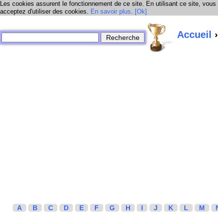
Les cookies assurent le fonctionnement de ce site. En utilisant ce site, vous
acceptez d'utiliser des cookies.
En savoir plus
.
[Ok]
Accueil
›
A
B
C
D
E
F
G
H
I
J
K
L
M