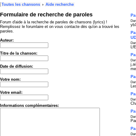
Toutes les chansons
›
Aide recherche
Formulaire de recherche de paroles
Pa
Dan
Forum d'aide à la recherche de paroles de chansons (lyrics) !
yb
Remplissez le forumlaire et on vous contacte dès qu'on a trouvé les
paroles.
Pa
U
Auteur:
Dan
Lf
Titre de la chanson:
Pa
Dan
j,a
Date de diffusion:
me
Pa
Votre nom:
Dan
Le
Votre email:
Pa
Dan
Ch
Informations complémentaires:
Pa
Dan
Par
Pa
Dan