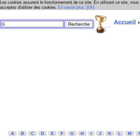
Les cookies assurent le fonctionnement de ce site. En utilisant ce site, vous
acceptez d'utiliser des cookies.
En savoir plus
.
[Ok]
Accueil
›
A
B
C
D
E
F
G
H
I
J
K
L
M