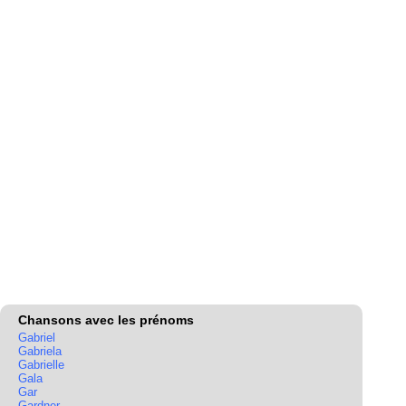
Chansons avec les prénoms
Gabriel
Gabriela
Gabrielle
Gala
Gar
Gardner