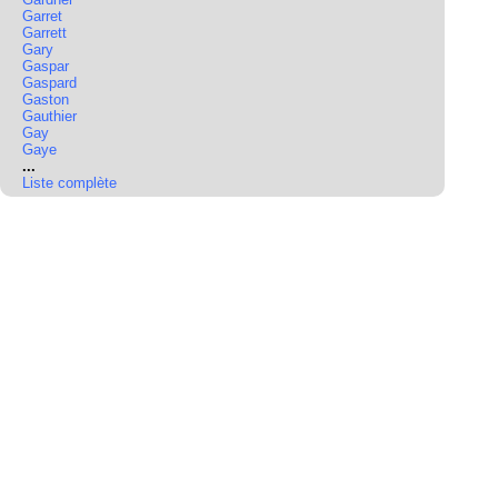
Garret
Garrett
Gary
Gaspar
Gaspard
Gaston
Gauthier
Gay
Gaye
...
Liste complète