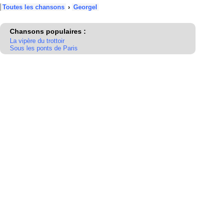
Toutes les chansons
›
Georgel
Chansons populaires :
La vipère du trottoir
Sous les ponts de Paris