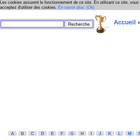
Les cookies assurent le fonctionnement de ce site. En utilisant ce site, vous
acceptez d'utiliser des cookies.
En savoir plus
.
[Ok]
Accueil
›
A
B
C
D
E
F
G
H
I
J
K
L
M