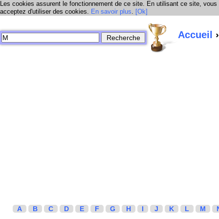
Les cookies assurent le fonctionnement de ce site. En utilisant ce site, vous
acceptez d'utiliser des cookies.
En savoir plus
.
[Ok]
Accueil
›
A
B
C
D
E
F
G
H
I
J
K
L
M