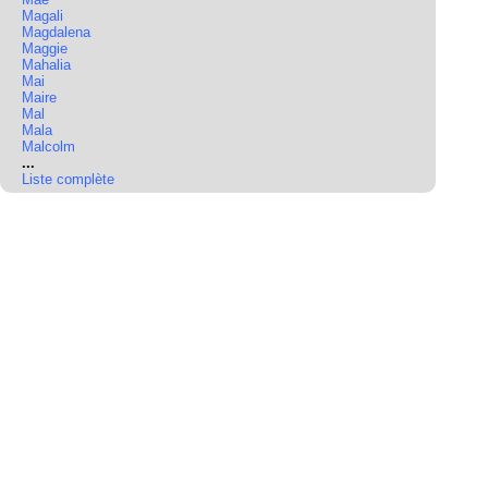
Magali
Magdalena
Maggie
Mahalia
Mai
Maire
Mal
Mala
Malcolm
...
Liste complète