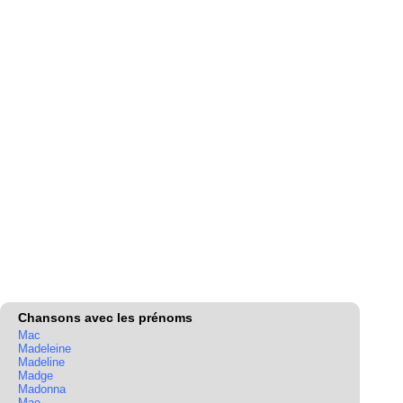
Chansons avec les prénoms
Mac
Madeleine
Madeline
Madge
Madonna
Mae