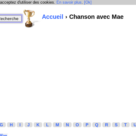
 acceptez d'utiliser des cookies.
En savoir plus
.
[Ok]
Accueil
› Chanson avec Mae
G
H
I
J
K
L
M
N
O
P
Q
R
S
T
Mae