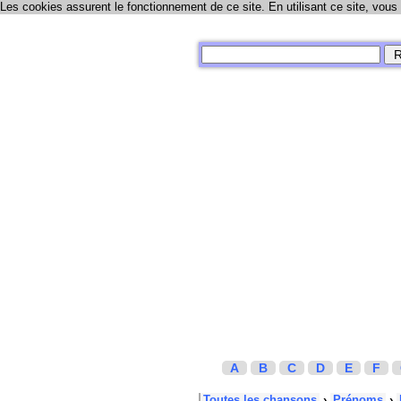
Les cookies assurent le fonctionnement de ce site. En utilisant ce site, vous
A
B
C
D
E
F
Toutes les chansons
›
Prénoms
›