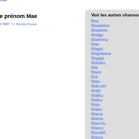
Voir les autres chans
le prénom Mae
Mac
e rien
de
Nicolas Peyrac
Madeleine
Madeline
Madge
Madonna
Mae
Magali
Magdalena
Maggie
Mahalia
Mai
Maire
Mal
Mala
Malcolm
Malik
Malika
Malka
Malo
Malon
Mama
Mamie
Manchu
Manco
Mandrill
Manny