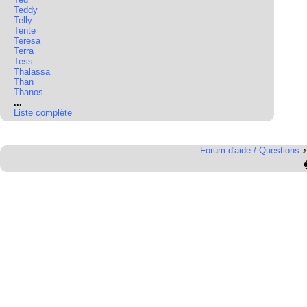
Teddy
Telly
Tente
Teresa
Terra
Tess
Thalassa
Than
Thanos
...
Liste complète
Forum d'aide / Questions