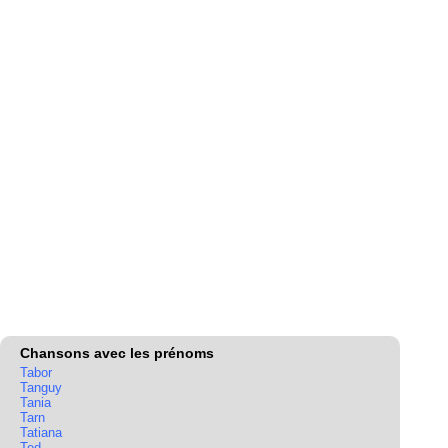
Chansons avec les prénoms
Tabor
Tanguy
Tania
Tarn
Tatiana
Ted