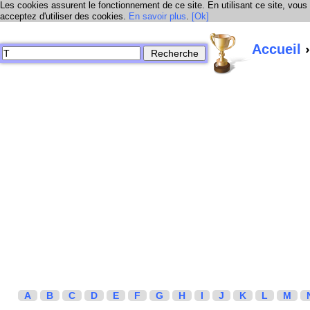
Les cookies assurent le fonctionnement de ce site. En utilisant ce site, vous
acceptez d'utiliser des cookies.
En savoir plus
.
[Ok]
Accueil
›
A
B
C
D
E
F
G
H
I
J
K
L
M