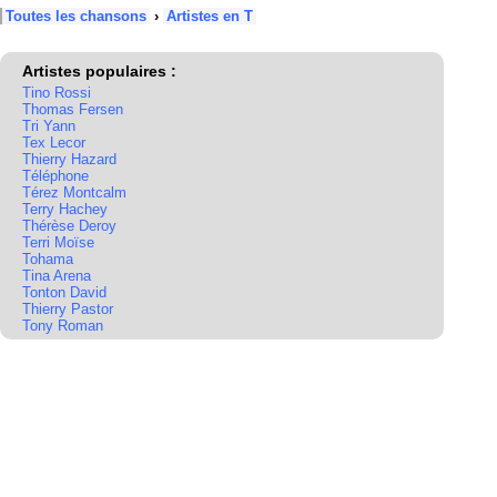
Toutes les chansons
›
Artistes en T
Artistes populaires :
Tino Rossi
Thomas Fersen
Tri Yann
Tex Lecor
Thierry Hazard
Téléphone
Térez Montcalm
Terry Hachey
Thérèse Deroy
Terri Moïse
Tohama
Tina Arena
Tonton David
Thierry Pastor
Tony Roman