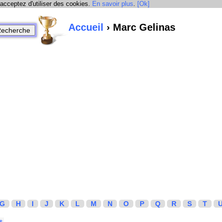
 acceptez d'utiliser des cookies.
En savoir plus
.
[Ok]
Accueil
› Marc Gelinas
G
H
I
J
K
L
M
N
O
P
Q
R
S
T
s