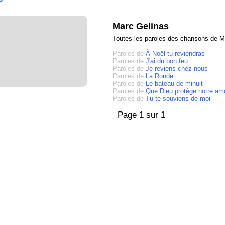
Marc Gelinas
Toutes les paroles des chansons de M
Paroles de
À Noël tu reviendras
Paroles de
J'ai du bon feu
Paroles de
Je reviens chez nous
Paroles de
La Ronde
Paroles de
Le bateau de minuit
Paroles de
Que Dieu protège notre am
Paroles de
Tu te souviens de moi
Page 1 sur 1