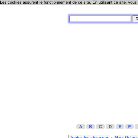
Les cookies assurent le fonctionnement de ce site. En utilisant ce site, vous
A
B
C
D
E
F
Toutes les chansons
›
Marc Gelina