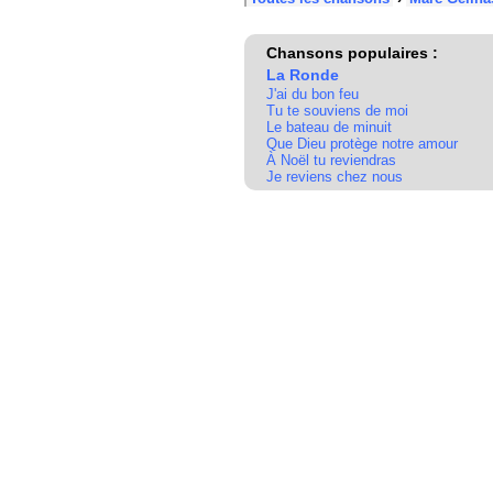
Chansons populaires :
La Ronde
J'ai du bon feu
Tu te souviens de moi
Le bateau de minuit
Que Dieu protège notre amour
À Noël tu reviendras
Je reviens chez nous