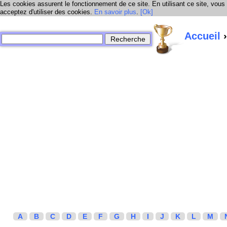
Les cookies assurent le fonctionnement de ce site. En utilisant ce site, vous
acceptez d'utiliser des cookies.
En savoir plus
.
[Ok]
Accueil
›
A
B
C
D
E
F
G
H
I
J
K
L
M