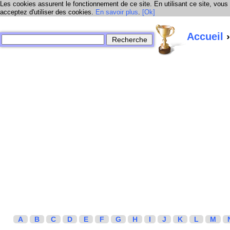
Les cookies assurent le fonctionnement de ce site. En utilisant ce site, vous
acceptez d'utiliser des cookies.
En savoir plus
.
[Ok]
Accueil
›
A
B
C
D
E
F
G
H
I
J
K
L
M