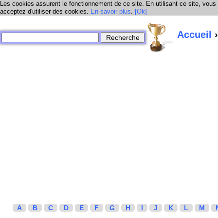
Les cookies assurent le fonctionnement de ce site. En utilisant ce site, vous
acceptez d'utiliser des cookies.
En savoir plus
.
[Ok]
Accueil
›
A
B
C
D
E
F
G
H
I
J
K
L
M