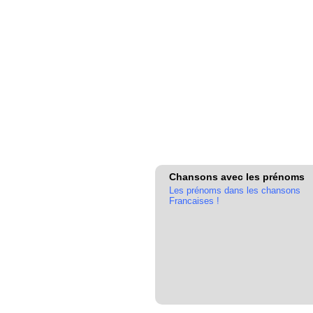
Chansons avec les prénoms
Les prénoms dans les chansons
Francaises !