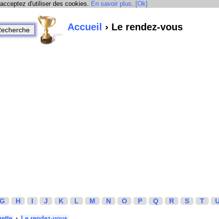
 acceptez d'utiliser des cookies.
En savoir plus
.
[Ok]
Accueil
› Le rendez-vous
G
H
I
J
K
L
M
N
O
P
Q
R
S
T
uette
›
Le rendez-vous