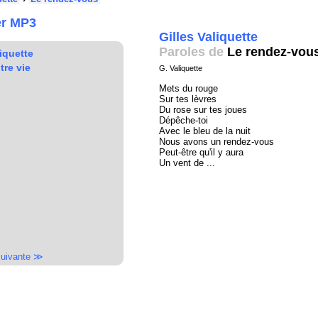
er MP3
Gilles Valiquette
Paroles de
Le rendez-vou
liquette
tre vie
G. Valiquette
Mets du rouge
Sur tes lèvres
Du rose sur tes joues
Dépêche-toi
Avec le bleu de la nuit
Nous avons un rendez-vous
Peut-être qu'il y aura
Un vent de ...
uivante ≫