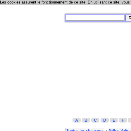
Les cookies assurent le fonctionnement de ce site. En utilisant ce site, vous
A
B
C
D
E
F
Toutes les chansons
›
Gilles Valiq