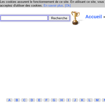
Les cookies assurent le fonctionnement de ce site. En utilisant ce site, vous
acceptez d'utiliser des cookies.
En savoir plus
.
[Ok]
Accueil
›
A
B
C
D
E
F
G
H
I
J
K
L
M