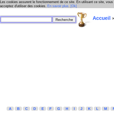
Les cookies assurent le fonctionnement de ce site. En utilisant ce site, vous
acceptez d'utiliser des cookies.
En savoir plus
.
[Ok]
Accueil
›
A
B
C
D
E
F
G
H
I
J
K
L
M