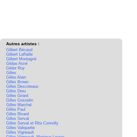
Autres artistes :
Gilbert Bécaud
Gilbert Laffaille
Gilbert Montagné
Gildas Arzel
Gildor Roy
Gilles
Gilles Alain
Gilles Brown
Gilles Descoteaux
Gilles Dreu
Gilles Girard
Gilles Gosselin
Gilles Marchal
Gilles Paul
Gilles Rivard
Gilles Servat
Gilles Servat et Rita Connolly
Gilles Valiquette
Gilles Vigneault
Gilles Vigneault, Monique Leyrac