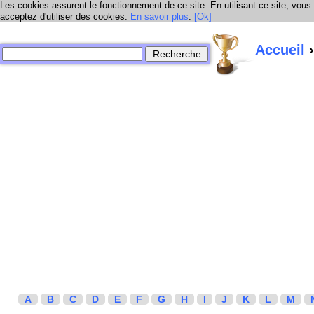
Les cookies assurent le fonctionnement de ce site. En utilisant ce site, vous
acceptez d'utiliser des cookies.
En savoir plus
.
[Ok]
Accueil
›
A
B
C
D
E
F
G
H
I
J
K
L
M