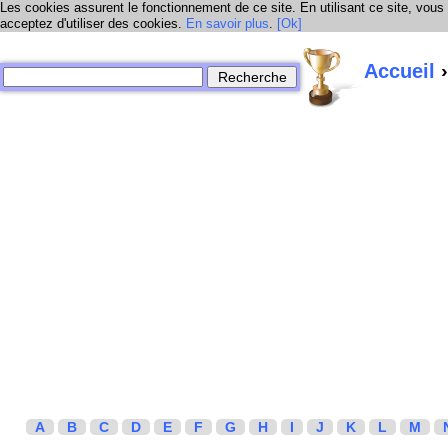
Les cookies assurent le fonctionnement de ce site. En utilisant ce site, vous
acceptez d'utiliser des cookies.
En savoir plus
.
[Ok]
Accueil
›
A
B
C
D
E
F
G
H
I
J
K
L
M