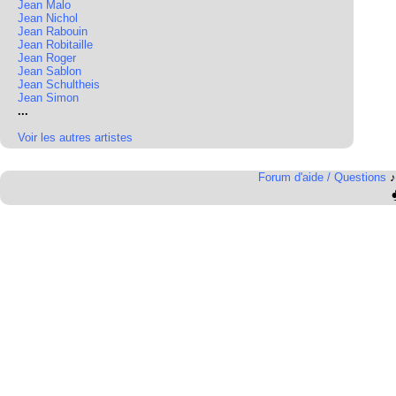
Jean Malo
Jean Nichol
Jean Rabouin
Jean Robitaille
Jean Roger
Jean Sablon
Jean Schultheis
Jean Simon
...
Voir les autres artistes
Forum d'aide / Questions