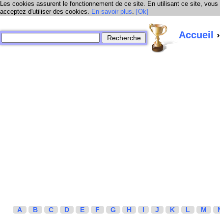
Les cookies assurent le fonctionnement de ce site. En utilisant ce site, vous
acceptez d'utiliser des cookies.
En savoir plus
.
[Ok]
Accueil
›
A
B
C
D
E
F
G
H
I
J
K
L
M