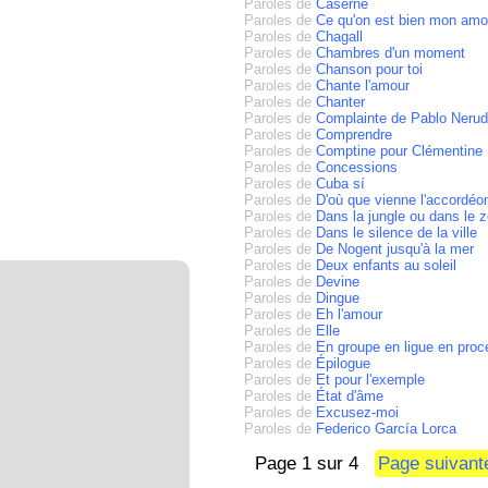
Paroles de
Caserne
Paroles de
Ce qu'on est bien mon amo
Paroles de
Chagall
Paroles de
Chambres d'un moment
Paroles de
Chanson pour toi
Paroles de
Chante l'amour
Paroles de
Chanter
Paroles de
Complainte de Pablo Neru
Paroles de
Comprendre
Paroles de
Comptine pour Clémentine
Paroles de
Concessions
Paroles de
Cuba sí
Paroles de
D'où que vienne l'accordéo
Paroles de
Dans la jungle ou dans le 
Paroles de
Dans le silence de la ville
Paroles de
De Nogent jusqu'à la mer
Paroles de
Deux enfants au soleil
Paroles de
Devine
Paroles de
Dingue
Paroles de
Eh l'amour
Paroles de
Elle
Paroles de
En groupe en ligue en proc
Paroles de
Épilogue
Paroles de
Et pour l'exemple
Paroles de
État d'âme
Paroles de
Excusez-moi
Paroles de
Federico García Lorca
Page 1 sur 4
Page suivan