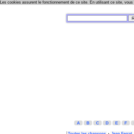
Les cookies assurent le fonctionnement de ce site. En utilisant ce site, vous
A
B
C
D
E
F
Toutes les chansons
›
Jean Ferrat