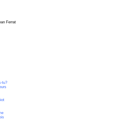
ean Ferrat
s-tu?
eurs
iot
ime
ois