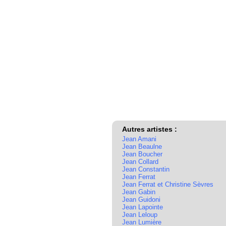
Autres artistes :
Jean Amani
Jean Beaulne
Jean Boucher
Jean Collard
Jean Constantin
Jean Ferrat
Jean Ferrat et Christine Sèvres
Jean Gabin
Jean Guidoni
Jean Lapointe
Jean Leloup
Jean Lumière