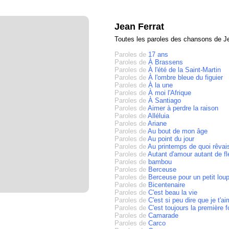
Jean Ferrat
Toutes les paroles des chansons de J
Paroles de
17 ans
Paroles de
À Brassens
Paroles de
À l'été de la Saint-Martin
Paroles de
À l'ombre bleue du figuier
Paroles de
À la une
Paroles de
À moi l'Afrique
Paroles de
À Santiago
Paroles de
Aimer à perdre la raison
Paroles de
Alléluia
Paroles de
Ariane
Paroles de
Au bout de mon âge
Paroles de
Au point du jour
Paroles de
Au printemps de quoi rêvai
Paroles de
Autant d'amour autant de fl
Paroles de
bambou
Paroles de
Berceuse
Paroles de
Berceuse pour un petit loup
Paroles de
Bicentenaire
Paroles de
C'est beau la vie
Paroles de
C'est si peu dire que je t'a
Paroles de
C'est toujours la première f
Paroles de
Camarade
Paroles de
Carco