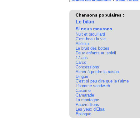
Chansons populaires :
Le bilan
Si nous mourons
Nuit et brouillard
C'est beau la vie
Alléluia
Le bruit des bottes
Deux enfants au soleil
17 ans
Carco
Concessions
Aimer à perdre la raison
Dingue
C'est si peu dire que je t'aime
L'homme sandwich
Caserne
Camarade
La montagne
Pauvre Boris
Les yeux d'Elsa
Épilogue