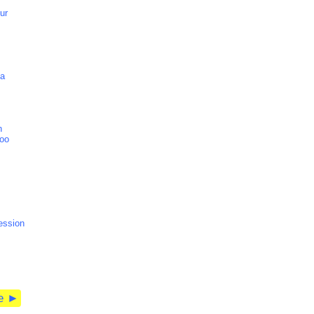
ur
da
n
zoo
ession
te ►