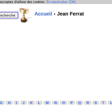
 acceptez d'utiliser des cookies.
En savoir plus
.
[Ok]
Accueil
› Jean Ferrat
G
H
I
J
K
L
M
N
O
P
Q
R
S
T