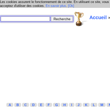
Les cookies assurent le fonctionnement de ce site. En utilisant ce site, vous
acceptez d'utiliser des cookies.
En savoir plus
.
[Ok]
Accueil
›
A
B
C
D
E
F
G
H
I
J
K
L
M