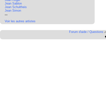
Jean Sablon
Jean Schultheis
Jean Simon
...
Voir les autres artistes
Forum d'aide / Questions