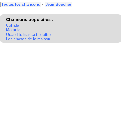
Toutes les chansons
›
Jean Boucher
Chansons populaires :
Colinda
Ma truie
Quand tu liras cette lettre
Les choses de la maison