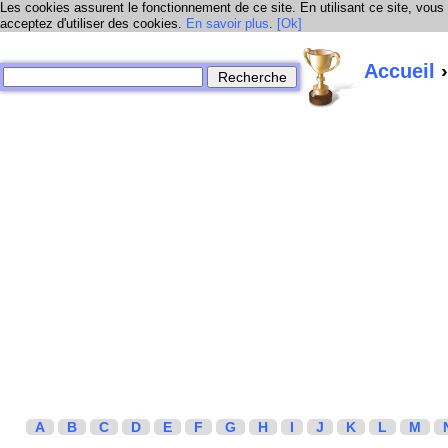
Les cookies assurent le fonctionnement de ce site. En utilisant ce site, vous
acceptez d'utiliser des cookies.
En savoir plus
.
[Ok]
Accueil
›
A
B
C
D
E
F
G
H
I
J
K
L
M