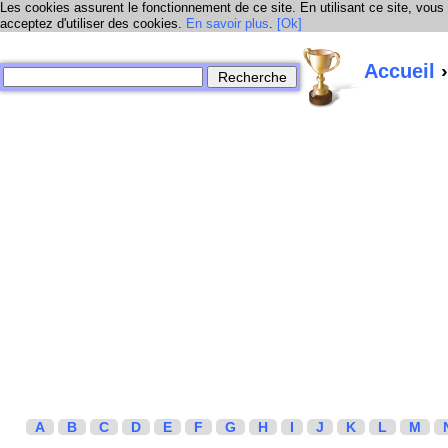
Les cookies assurent le fonctionnement de ce site. En utilisant ce site, vous
acceptez d'utiliser des cookies.
En savoir plus
.
[Ok]
Accueil
›
A
B
C
D
E
F
G
H
I
J
K
L
M