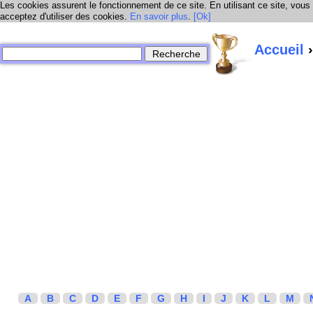
Les cookies assurent le fonctionnement de ce site. En utilisant ce site, vous
acceptez d'utiliser des cookies.
En savoir plus
.
[Ok]
Accueil
›
A
B
C
D
E
F
G
H
I
J
K
L
M