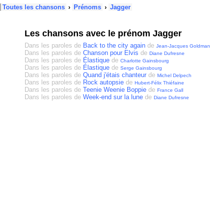
Toutes les chansons
›
Prénoms
›
Jagger
Les chansons avec le prénom Jagger
Dans les paroles de
Back to the city again
de
Jean-Jacques Goldman
Dans les paroles de
Chanson pour Elvis
de
Diane Dufresne
Dans les paroles de
Élastique
de
Charlotte Gainsbourg
Dans les paroles de
Élastique
de
Serge Gainsbourg
Dans les paroles de
Quand j'étais chanteur
de
Michel Delpech
Dans les paroles de
Rock autopsie
de
Hubert-Félix Thiéfaine
Dans les paroles de
Teenie Weenie Boppie
de
France Gall
Dans les paroles de
Week-end sur la lune
de
Diane Dufresne