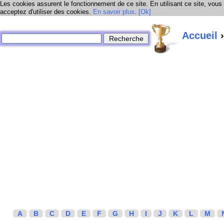
Les cookies assurent le fonctionnement de ce site. En utilisant ce site, vous
acceptez d'utiliser des cookies.
En savoir plus
.
[Ok]
Accueil
›
A
B
C
D
E
F
G
H
I
J
K
L
M