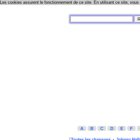
Les cookies assurent le fonctionnement de ce site. En utilisant ce site, vous
A
B
C
D
E
F
Toutes les chansons
›
Johnny Hall