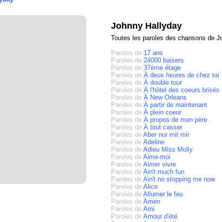
Johnny Hallyday
Toutes les paroles des chansons de J
Paroles de
17 ans
Paroles de
24000 baisers
Paroles de
37ème étage
Paroles de
À deux heures de chez toi
Paroles de
À double tour
Paroles de
À l'hôtel des coeurs brisés
Paroles de
À New Orleans
Paroles de
À partir de maintenant
Paroles de
À plein coeur
Paroles de
À propos de mon père
Paroles de
À tout casser
Paroles de
Aber nur mit mir
Paroles de
Adeline
Paroles de
Adieu Miss Molly
Paroles de
Aime-moi
Paroles de
Aimer vivre
Paroles de
Ain't much fun
Paroles de
Ain't no stopping me now
Paroles de
Alice
Paroles de
Allumer le feu
Paroles de
Amen
Paroles de
Ami
Paroles de
Amour d'été