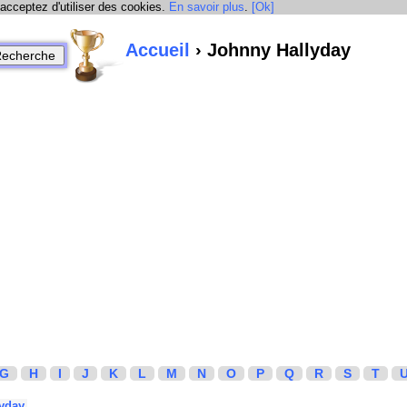
 acceptez d'utiliser des cookies.
En savoir plus
.
[Ok]
Accueil
› Johnny Hallyday
G
H
I
J
K
L
M
N
O
P
Q
R
S
T
yday