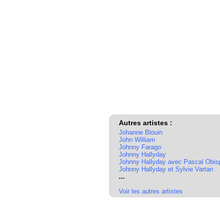
Autres artistes :
Johanne Blouin
John William
Johnny Farago
Johnny Hallyday
Johnny Hallyday avec Pascal Obis
Johnny Hallyday et Sylvie Vartan
...
Voir les autres artistes