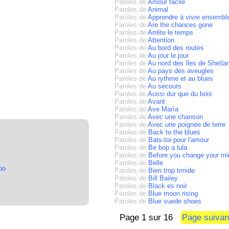
Paroles de
Amour facile
Paroles de
Animal
Paroles de
Apprendre à vivre ensembl
Paroles de
Are the chances gone
Paroles de
Arrête le temps
Paroles de
Attention
Paroles de
Au bord des routes
Paroles de
Au jour le jour
Paroles de
Au nord des îles de Shetla
Paroles de
Au pays des aveugles
Paroles de
Au rythme et au blues
Paroles de
Au secours
Paroles de
Aussi dur que du bois
Paroles de
Avant
Paroles de
Ave María
Paroles de
Avec une chanson
Paroles de
Avec une poignée de terre
Paroles de
Back to the blues
Paroles de
Bats-toi pour l'amour
Paroles de
Be bop a lula
Paroles de
Before you change your mi
Paroles de
Belle
po
Paroles de
Bien trop timide
Paroles de
Bill Bailey
Paroles de
Black es noir
Paroles de
Blue moon rising
Paroles de
Blue suede shoes
Page 1 sur 16
Page suiva