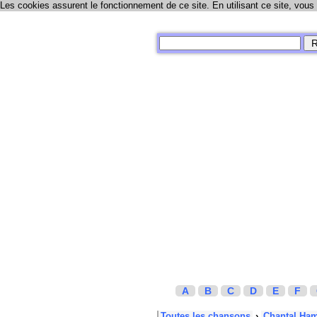
Les cookies assurent le fonctionnement de ce site. En utilisant ce site, vous
A
B
C
D
E
F
Toutes les chansons
›
Chantal Ha