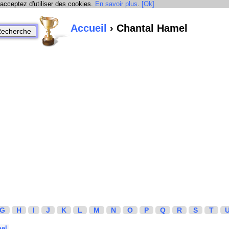
 acceptez d'utiliser des cookies.
En savoir plus
.
[Ok]
Accueil
› Chantal Hamel
G
H
I
J
K
L
M
N
O
P
Q
R
S
T
mel