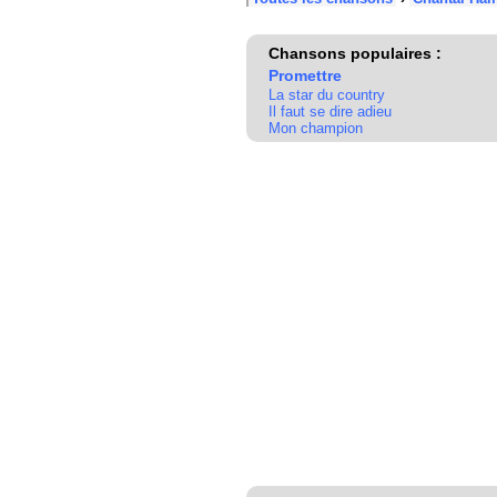
Chansons populaires :
Promettre
La star du country
Il faut se dire adieu
Mon champion