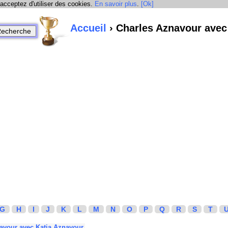
 acceptez d'utiliser des cookies.
En savoir plus
.
[Ok]
Accueil
› Charles Aznavour avec
G
H
I
J
K
L
M
N
O
P
Q
R
S
T
avour avec Katia Aznavour