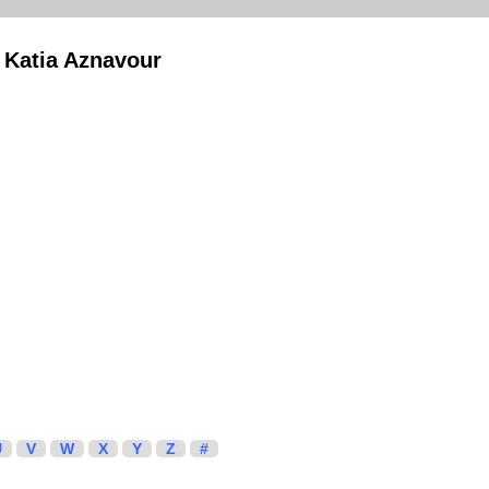
 Katia Aznavour
U
V
W
X
Y
Z
#