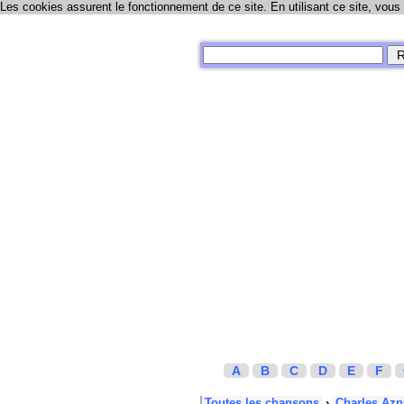
Les cookies assurent le fonctionnement de ce site. En utilisant ce site, vous
A
B
C
D
E
F
Toutes les chansons
›
Charles Azn