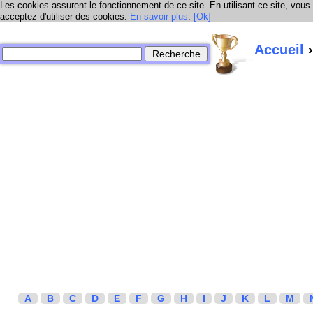
Les cookies assurent le fonctionnement de ce site. En utilisant ce site, vous
acceptez d'utiliser des cookies.
En savoir plus
.
[Ok]
Accueil
›
A
B
C
D
E
F
G
H
I
J
K
L
M