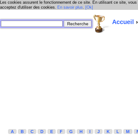
Les cookies assurent le fonctionnement de ce site. En utilisant ce site, vous
acceptez d'utiliser des cookies.
En savoir plus
.
[Ok]
Accueil
›
A
B
C
D
E
F
G
H
I
J
K
L
M