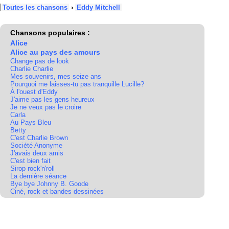
Toutes les chansons
›
Eddy Mitchell
Chansons populaires :
Alice
Alice au pays des amours
Change pas de look
Charlie Charlie
Mes souvenirs, mes seize ans
Pourquoi me laisses-tu pas tranquille Lucille?
À l'ouest d'Eddy
J'aime pas les gens heureux
Je ne veux pas le croire
Carla
Au Pays Bleu
Betty
C'est Charlie Brown
Société Anonyme
J'avais deux amis
C'est bien fait
Sirop rock'n'roll
La dernière séance
Bye bye Johnny B. Goode
Ciné, rock et bandes dessinées