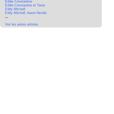
Eddie Constantine
Eddie Constantine et Tania
Eddy Mitchell
Eddy Mitchell, Aaron Neville
...
Voir les autres artistes