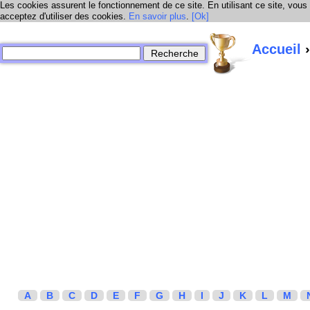
Les cookies assurent le fonctionnement de ce site. En utilisant ce site, vous
acceptez d'utiliser des cookies.
En savoir plus
.
[Ok]
Accueil
›
A
B
C
D
E
F
G
H
I
J
K
L
M