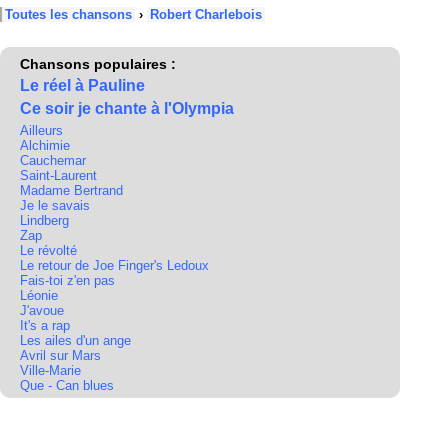
Toutes les chansons
›
Robert Charlebois
Chansons populaires :
Le réel à Pauline
Ce soir je chante à l'Olympia
Ailleurs
Alchimie
Cauchemar
Saint-Laurent
Madame Bertrand
Je le savais
Lindberg
Zap
Le révolté
Le retour de Joe Finger's Ledoux
Fais-toi z'en pas
Léonie
J'avoue
It's a rap
Les ailes d'un ange
Avril sur Mars
Ville-Marie
Que - Can blues