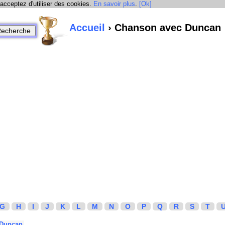
 acceptez d'utiliser des cookies.
En savoir plus
.
[Ok]
Accueil
› Chanson avec Duncan
G
H
I
J
K
L
M
N
O
P
Q
R
S
T
Duncan