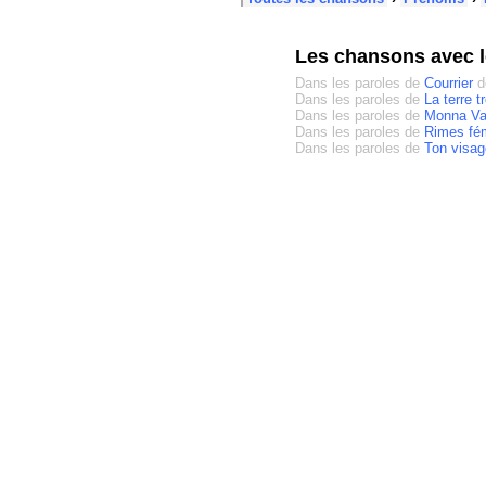
Les chansons avec 
Dans les paroles de
Courrier
d
Dans les paroles de
La terre t
Dans les paroles de
Monna Va
Dans les paroles de
Rimes fé
Dans les paroles de
Ton visag