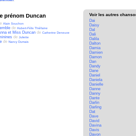
Voir les autres chans
le prénom Duncan
Dai
e
Alain Souchon
Daisy
remble
de
Hubert-Félix Thiéfaine
Dal
nna et Miss Duncan
de
Catherine Deneuve
Dali
minines
de
Juliette
Dalila
e
de
Nancy Dumais
Dalton
Damia
Damien
Damon
Dan
Dandy
Dane
Daniel
Daniela
Danielle
Danne
Danny
Dante
Darlin
Darling
Dat
Dave
David
Davina
Davis
Davon