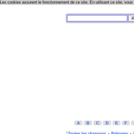
Les cookies assurent le fonctionnement de ce site. En utilisant ce site, vous
A
B
C
D
E
F
Toutes les chansons
›
Prénoms
›