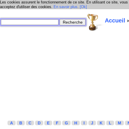
Les cookies assurent le fonctionnement de ce site. En utilisant ce site, vous
acceptez d'utiliser des cookies.
En savoir plus
.
[Ok]
Accueil
›
A
B
C
D
E
F
G
H
I
J
K
L
M