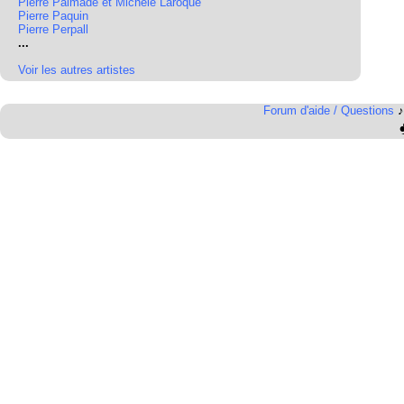
Pierre Palmade et Michèle Laroque
Pierre Paquin
Pierre Perpall
...
Voir les autres artistes
Forum d'aide / Questions