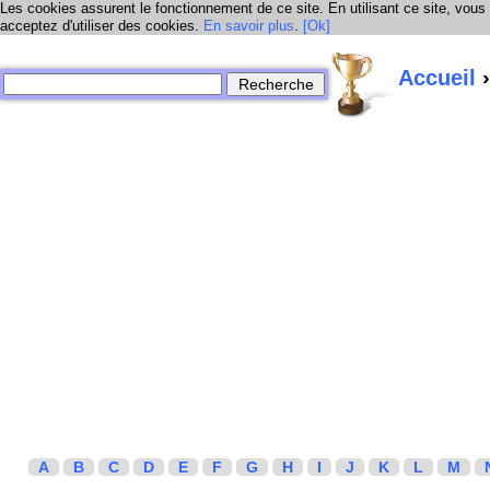
Les cookies assurent le fonctionnement de ce site. En utilisant ce site, vous
acceptez d'utiliser des cookies.
En savoir plus
.
[Ok]
Accueil
›
A
B
C
D
E
F
G
H
I
J
K
L
M