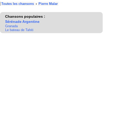
Toutes les chansons
›
Pierre Malar
Chansons populaires :
Sérénade Argentine
Granada
Le bateau de Tahiti