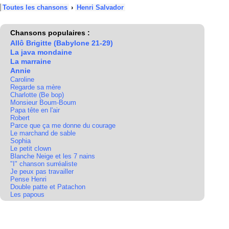
Toutes les chansons
›
Henri Salvador
Chansons populaires :
Allô Brigitte (Babylone 21-29)
La java mondaine
La marraine
Annie
Caroline
Regarde sa mère
Charlotte (Be bop)
Monsieur Boum-Boum
Papa tête en l'air
Robert
Parce que ça me donne du courage
Le marchand de sable
Sophia
Le petit clown
Blanche Neige et les 7 nains
"I" chanson surréaliste
Je peux pas travailler
Pense Henri
Double patte et Patachon
Les papous