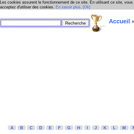
Les cookies assurent le fonctionnement de ce site. En utilisant ce site, vous
acceptez d'utiliser des cookies.
En savoir plus
.
[Ok]
Accueil
›
A
B
C
D
E
F
G
H
I
J
K
L
M