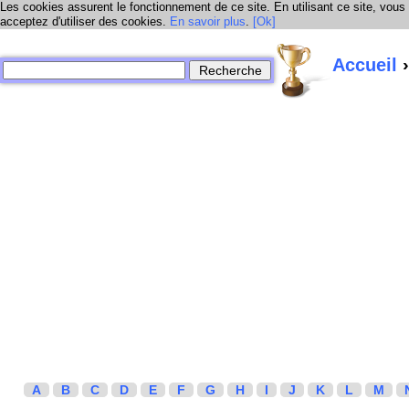
Les cookies assurent le fonctionnement de ce site. En utilisant ce site, vous
acceptez d'utiliser des cookies.
En savoir plus
.
[Ok]
Accueil
›
A
B
C
D
E
F
G
H
I
J
K
L
M