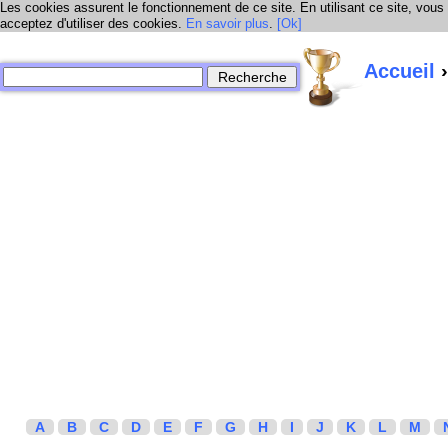
Les cookies assurent le fonctionnement de ce site. En utilisant ce site, vous
acceptez d'utiliser des cookies.
En savoir plus
.
[Ok]
Accueil
›
A
B
C
D
E
F
G
H
I
J
K
L
M