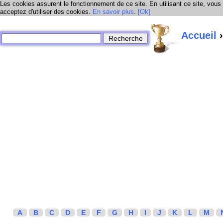
Les cookies assurent le fonctionnement de ce site. En utilisant ce site, vous
acceptez d'utiliser des cookies.
En savoir plus
.
[Ok]
Accueil
›
A
B
C
D
E
F
G
H
I
J
K
L
M