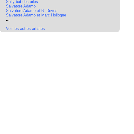
Sally bat des ailes
Salvatore Adamo
Salvatore Adamo et B. Devos
Salvatore Adamo et Marc Hollogne
...
Voir les autres artistes