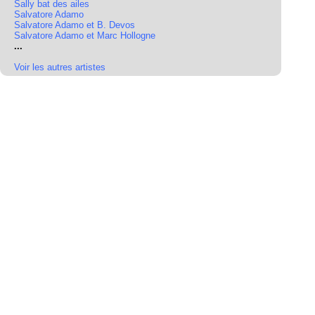
Sally bat des ailes
Salvatore Adamo
Salvatore Adamo et B. Devos
Salvatore Adamo et Marc Hollogne
...
Voir les autres artistes