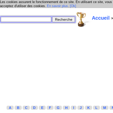
Les cookies assurent le fonctionnement de ce site. En utilisant ce site, vous
acceptez d'utiliser des cookies.
En savoir plus
.
[Ok]
Accueil
›
A
B
C
D
E
F
G
H
I
J
K
L
M