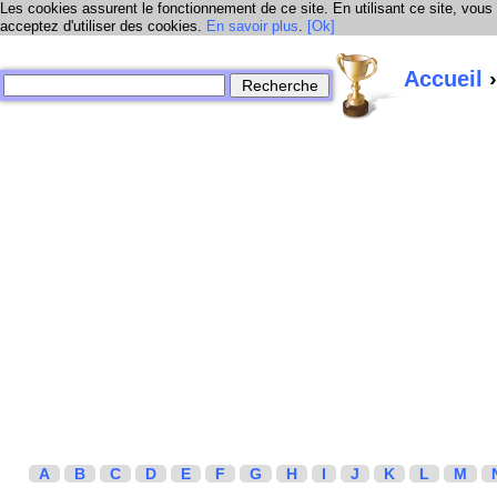
Les cookies assurent le fonctionnement de ce site. En utilisant ce site, vous
acceptez d'utiliser des cookies.
En savoir plus
.
[Ok]
Accueil
›
A
B
C
D
E
F
G
H
I
J
K
L
M