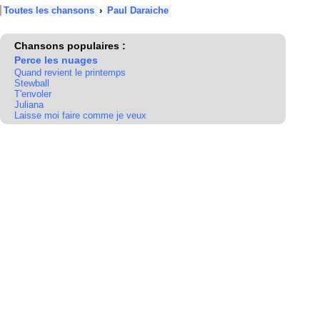
Toutes les chansons
›
Paul Daraiche
Chansons populaires :
Perce les nuages
Quand revient le printemps
Stewball
T'envoler
Juliana
Laisse moi faire comme je veux