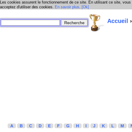
Les cookies assurent le fonctionnement de ce site. En utilisant ce site, vous
acceptez d'utiliser des cookies.
En savoir plus
.
[Ok]
Accueil
›
A
B
C
D
E
F
G
H
I
J
K
L
M