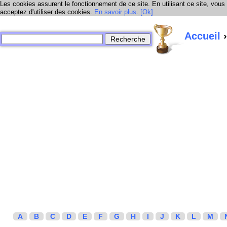
Les cookies assurent le fonctionnement de ce site. En utilisant ce site, vous
acceptez d'utiliser des cookies.
En savoir plus
.
[Ok]
Accueil
›
A
B
C
D
E
F
G
H
I
J
K
L
M