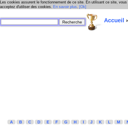
Les cookies assurent le fonctionnement de ce site. En utilisant ce site, vous
acceptez d'utiliser des cookies.
En savoir plus
.
[Ok]
Accueil
›
A
B
C
D
E
F
G
H
I
J
K
L
M