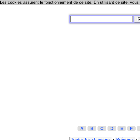
Les cookies assurent le fonctionnement de ce site. En utilisant ce site, vous
A
B
C
D
E
F
Toutes les chansons
›
Prénoms
›