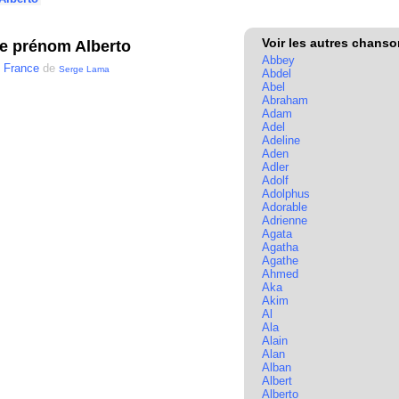
Voir les autres chans
e prénom Alberto
Abbey
 France
de
Serge Lama
Abdel
Abel
Abraham
Adam
Adel
Adeline
Aden
Adler
Adolf
Adolphus
Adorable
Adrienne
Agata
Agatha
Agathe
Ahmed
Aka
Akim
Al
Ala
Alain
Alan
Alban
Albert
Alberto