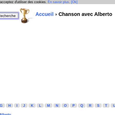
 acceptez d'utiliser des cookies.
En savoir plus
.
[Ok]
Accueil
› Chanson avec Alberto
G
H
I
J
K
L
M
N
O
P
Q
R
S
T
Alberto