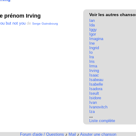
Voir les autres chans
e prénom Irving
Ian
ou but not you
de
Serge Gainsbourg
Ida
Iggy
Igor
Imagina
Ine
Ingrid
Io
Ira
Iris
Irma
Irving
Isaac
Isabeau
Isabelle
Isadora
Iseult
Isidore
Ivan
Ivanovitch
Iza
...
Liste complète
Forum d'aide / Questions
♪
Mail
♪
Ajouter une chanson