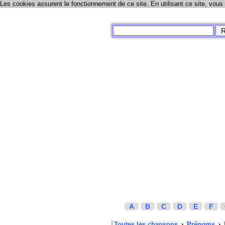
Les cookies assurent le fonctionnement de ce site. En utilisant ce site, vous
A
B
C
D
E
F
Toutes les chansons
›
Prénoms
›