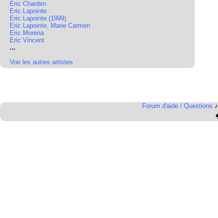
Eric Charden
Eric Lapointe
Eric Lapointe (1999)
Eric Lapointe, Marie Carmen
Eric Morena
Eric Vincent
...
Voir les autres artistes
Forum d'aide / Questions