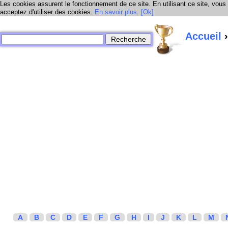
Les cookies assurent le fonctionnement de ce site. En utilisant ce site, vous
acceptez d'utiliser des cookies.
En savoir plus
.
[Ok]
Accueil
›
A
B
C
D
E
F
G
H
I
J
K
L
M