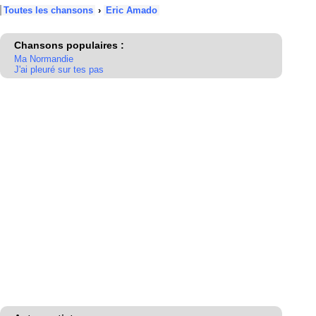
Toutes les chansons
›
Eric Amado
Chansons populaires :
Ma Normandie
J'ai pleuré sur tes pas