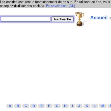
Les cookies assurent le fonctionnement de ce site. En utilisant ce site, vous
acceptez d'utiliser des cookies.
En savoir plus
.
[Ok]
Accueil
›
A
B
C
D
E
F
G
H
I
J
K
L
M