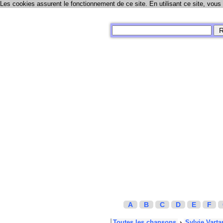
Les cookies assurent le fonctionnement de ce site. En utilisant ce site, vous
A
B
C
D
E
F
Toutes les chansons
›
Sylvie Varta