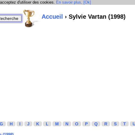
 acceptez d'utiliser des cookies.
En savoir plus
.
[Ok]
Accueil
› Sylvie Vartan (1998)
G
H
I
J
K
L
M
N
O
P
Q
R
S
T
n (1998)