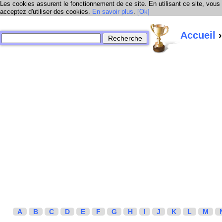
Les cookies assurent le fonctionnement de ce site. En utilisant ce site, vous
acceptez d'utiliser des cookies.
En savoir plus
.
[Ok]
Accueil
›
A
B
C
D
E
F
G
H
I
J
K
L
M